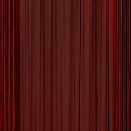
De Betoverende Wereld
van Kunst aan de Muur
De Schoonheid en Betekenis van
Kunst aan de Muur
De kunst aan de muur is een krachtig middel om een
ruimte te transformeren en persoonlijkheid toe te
voegen aan een interieur. Of het nu gaat om
schilderijen, foto’s, posters of andere artistieke
creaties, kunstwerken aan de muur hebben de unieke
eigenschap om emoties op te roepen en een verhaal te
vertellen.
Door zorgvuldig gekozen kunstwerken op te hangen,
creëer je niet alleen visuele aantrekkingskracht, maar
ook een sfeer die de stijl en smaak van de bewoner
weerspiegelt. Kunst kan dienen als blikvanger in een
ruimte of juist subtiel opgaan in het geheel, afhankelijk
van de gewenste uitstraling.