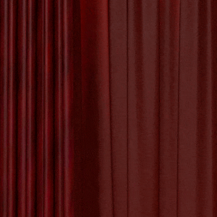
Prachtig
Kunstwerk aan de
27 DECEMBE
Muur
Crea
Creëren van een
Uniek Kunstwerk:
Het Proces van
Sam
Kunstwerk Maken
De Betoverende
Schoonheid van
de Kunst Appel
Worksh
De Kunst van Andy
Warhol: Een Icoon
van de Pop Art
Beweging
De workshop 
de onderling
De Evolutie van
waardevolle 
Creativiteit: Het
Digitale Schilderij
Wat Ho
in de Kunstwereld
Tijdens de w