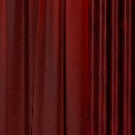
shop Familie voor
erken van Banden
Verbinden
baren creatief bezig te zijn en tegelijkertijd
f collega’s deelneemt, deze workshop biedt een
rse creatieve activiteiten, zoals schilderen,