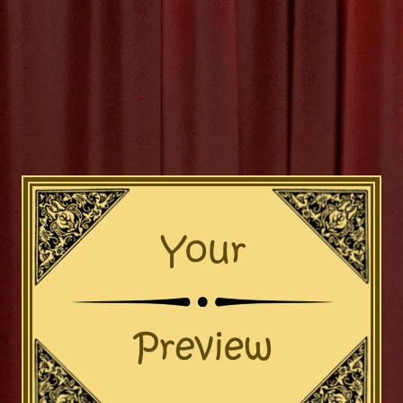
R 2025
BY
MVTTHEATER
‣
0 COMMENTS
tief Verbinden: Work
en Creëren en Verst
op Familie: Samen Creëren en 
Familie is een unieke gelegenheid om samen met je dier
e band te versterken. Of je nu met je gezin, vrienden o
ervaring voor iedereen.
udt de Workshop In?
orkshop Familie gaan jullie samen aan de slag met dive