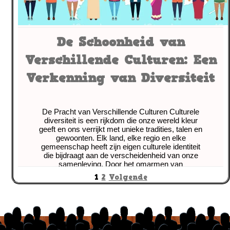
De Schoonheid van
Verschillende Culturen: Een
Verkenning van Diversiteit
De Pracht van Verschillende Culturen Culturele
diversiteit is een rijkdom die onze wereld kleur
geeft en ons verrijkt met unieke tradities, talen en
gewoonten. Elk land, elke regio en elke
gemeenschap heeft zijn eigen culturele identiteit
die bijdraagt aan de verscheidenheid van onze
samenleving. Door het omarmen van
verschillende culturen kunnen we onze horizon
Berichten
1
2
Volgende
verbreden
[more…]
paginering
Tagged with:
begrip
,
bijzonder
,
bruggen slaan
,
culturele