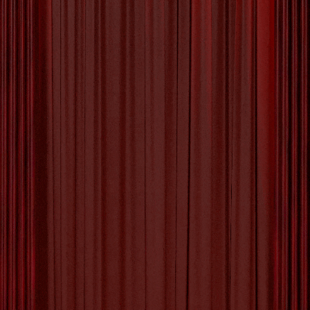
Betoverende Wereld van
Muziektheater: Een
Samensmelting van Emotie
en Kunst
Artikel: Muziektheater Muziektheater: De
Samensmelting van Muziek en Drama
Muziektheater is een kunstvorm die de kracht
van muziek en drama combineert om een
meeslepende en betoverende ervaring te
creëren. Met wortels die teruggaan tot de
oudheid, heeft muziektheater zich ontwikkeld tot
een veelzijdige en boeiende vorm van
podiumkunst. In muziektheater worden verhalen
verteld door middel
[more…]