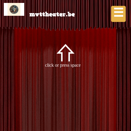
Skip
to
☰
content
mvttheater.be
Over ons
Contact
Archive
- Tag:
genre
-
click or press space