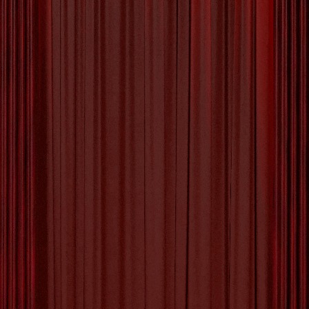
Betoverende Beleving: Een
Avond vol Klassieke
Muziekvoorstellingen
Klassieke Muziekvoorstelling: Een Tijdloze
Beleving Stap binnen in de betoverende wereld
van klassieke muziek en laat je meevoeren door
de harmonieën en melodieën die al eeuwenlang
harten veroveren. Een klassieke
muziekvoorstelling is niet zomaar een concert,
het is een artistieke ervaring die je meeneemt op
een reis door emoties en verbeelding. Van de
majestueuze klanken
[more…]
Tagged with:
achtergrondinformatie
,
artiesten
,