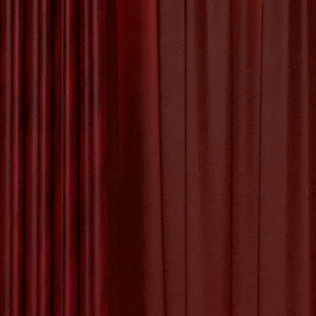
Het Proces van
Kunstwerk Maken
De Betoverende
Schoonheid van
De Sc
de Kunst Appel
De Kunst van Andy
Warhol: Een Icoon
van de Pop Art
Beweging
De of 
gebruik
De Evolutie van
tussen ‘
Creativiteit: Het
juiste lid
Digitale Schilderij
in de Kunstwereld
De Kracht van
Geëngageerde
Kunst: Kunst met
Tagged with:
cult
een Missie
oefenen
,
regel
,
ta