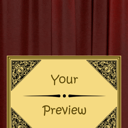
hoonheid van Cultuur: Ontd
Erfgoed en De Creativiteit
Het Cultuur: Wat is het Juiste Lidwoord? In de Nederlandse taal 
 van lidwoorden soms verwarrend zijn, vooral als het gaat om 
de’ en ‘het’. Een van de woorden waarbij mensen vaak twijfelen
woord is ‘cultuur’. ‘Cultuur’ is een zelfstandig naamwoord dat ve
de
[more…]
uur
,
de
,
de of het cultuur
,
geslacht
,
het
,
intonatie
,
klank
,
lidwoord
alvaardigheid
,
uitzonderingen
,
woordenboek
,
zelfstandig naam
Categor