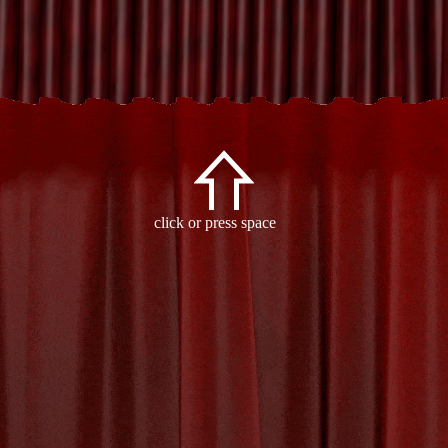
Archive
click or press space
- Tag:
geslacht
-