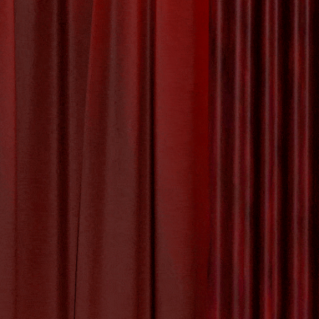
ek Het
kan het
de keuze
 over het
rwijst naar
,
nederlandse taal
,
woord
y:
Uncategorized