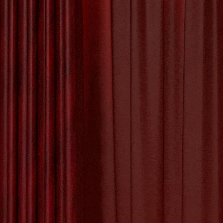
Het Proces van
Kunstwerk Maken
De Betoverende
Schoonheid van
De Sc
de Kunst Appel
De Kunst van Andy
Warhol: Een Icoon
van de Pop Art
Beweging
De of 
gebruik
De Evolutie van
tussen ‘
Creativiteit: Het
juiste lid
Digitale Schilderij
in de Kunstwereld
De Kracht van
Geëngageerde
Kunst: Kunst met
Tagged with:
cult
een Missie
oefenen
,
regel
,
ta