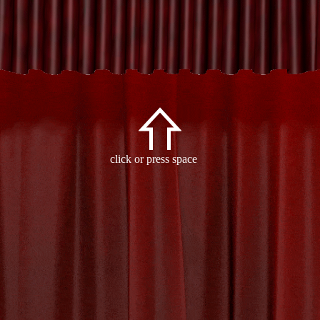
Archive
click or press space
- Tag:
intonatie
-