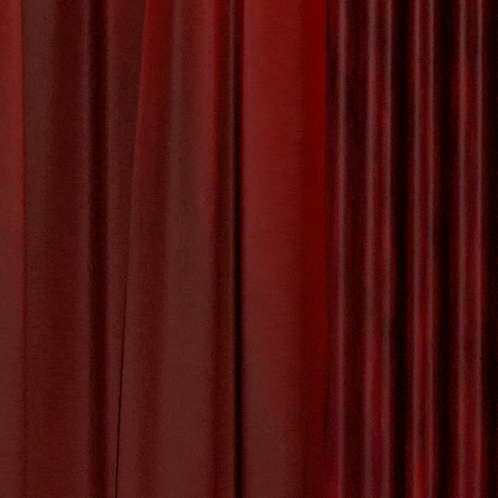
ek Het
kan het
de keuze
 over het
rwijst naar
,
nederlandse taal
,
woord
y:
Uncategorized