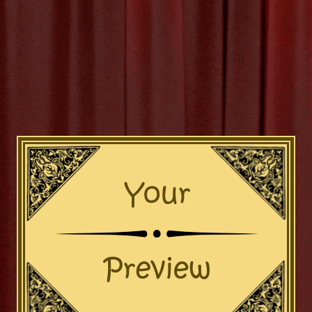
hoonheid van Cultuur: Ontd
Erfgoed en De Creativiteit
Het Cultuur: Wat is het Juiste Lidwoord? In de Nederlandse taal 
 van lidwoorden soms verwarrend zijn, vooral als het gaat om 
de’ en ‘het’. Een van de woorden waarbij mensen vaak twijfelen
woord is ‘cultuur’. ‘Cultuur’ is een zelfstandig naamwoord dat ve
de
[more…]
uur
,
de
,
de of het cultuur
,
geslacht
,
het
,
intonatie
,
klank
,
lidwoord
alvaardigheid
,
uitzonderingen
,
woordenboek
,
zelfstandig naam
Categor