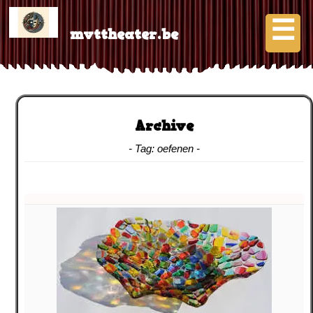
Skip
to
☰
content
mvttheater.be
click or press space
Over ons
Contact
Archive
- Tag:
oefenen
-