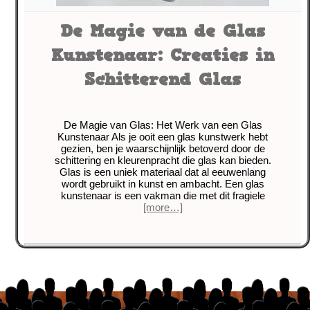
De Magie van de Glas
Kunstenaar: Creaties in
Schitterend Glas
De Magie van Glas: Het Werk van een Glas
Kunstenaar Als je ooit een glas kunstwerk hebt
gezien, ben je waarschijnlijk betoverd door de
schittering en kleurenpracht die glas kan bieden.
Glas is een uniek materiaal dat al eeuwenlang
wordt gebruikt in kunst en ambacht. Een glas
kunstenaar is een vakman die met dit fragiele
[more…]
Tagged with:
creativiteit
,
galerij
,
gereedschappen
,
geventileerde werkplek
,
glas kunstenaar
,
glasblazen
,
glasetsen
,
glasfusing
,
materialen
,
oefenen
,
stijlen
,
technieken
,
tentoonstelling
,
vaardigheid
,
veiligheid