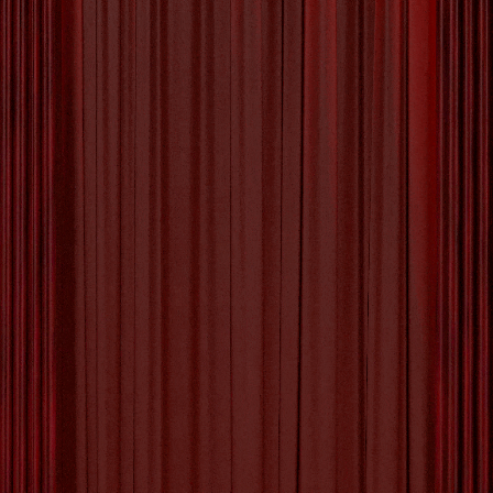
Ontdek Innerlijke Rust en
Balans: Workshop
Mindfulness voor Jou
Ontdek de Kracht van Mindfulness: Workshop
voor Innerlijke Rust en Balans Stress, drukte, en
constante prikkels kunnen ons leven soms
overweldigen. In onze jachtige wereld is het
essentieel om af en toe een stap terug te doen
en te focussen op het hier en nu. Een workshop
mindfulness biedt de perfecte gelegenheid om te
ontsnappen
[more…]
Tagged with:
acceptatie
,
ademhalingsoefeningen
,
balans
,
dankbaarheid
,
empathie
,
geluk
,
innerlijke rust
,