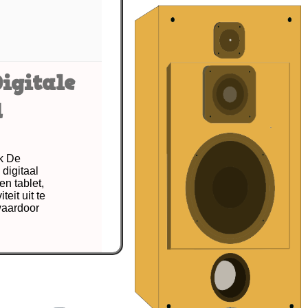
igitale
d
rk De
digitaal
en tablet,
it uit te
 waardoor
reativiteit
,
digitaal
stische ontwerpen
,
pocket
,
software en