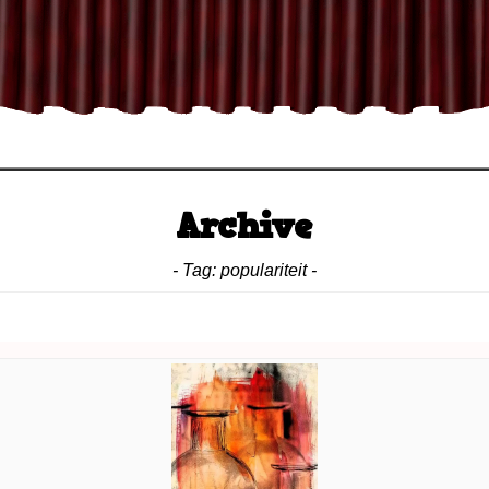
click or press space
Archive
- Tag:
populariteit
-