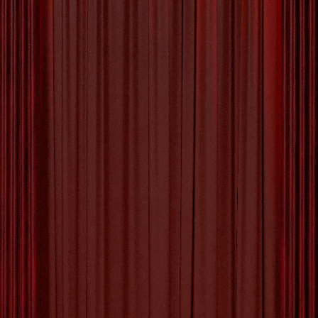
De Digitale Revolutie: De
Opkomst van Online Kunst
De Opkomst van Online Kunst: Een Nieuw
Tijdperk van Creativiteit Met de toenemende
digitalisering van onze samenleving is ook de
wereld van kunst en cultuur drastisch veranderd.
Online kunst, ook wel bekend als digitale kunst,
heeft een opmerkelijke opkomst doorgemaakt en
opent nieuwe deuren voor creativiteit en
expressie. Online kunst omvat een breed scala
aan
[more…]
Tagged with:
animaties
,
artistieke communities
,
auteursrechten
,
creativiteit
,
digitale kunst
,
digitale
schilderijen
,
disciplines
,
expressie
,
grafisch ontwerp
,