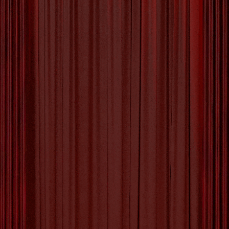
Het Betoverende Wonder van
een Kunstwerk
Artikel: Een Kunstwerk Een Kunstwerk:
Schoonheid in Creatie De wereld van kunst is
een rijke en betoverende plek, waar creativiteit
en expressie samenkomen om iets unieks te
creëren. Een kunstwerk is meer dan alleen een
visueel object; het is een uiting van de ziel van
de kunstenaar, een weerspiegeling van emoties
en ideeën die tot
[more…]
Tagged with:
artistieke expressie
,
artistieke kwaliteit
,
creativiteit
,
een kunstwerk
,
emoties
,
esthetische
waarde
,
expressie
,
kunstenaar
,
kunstobject
,
kunstwerk
,
schilderij