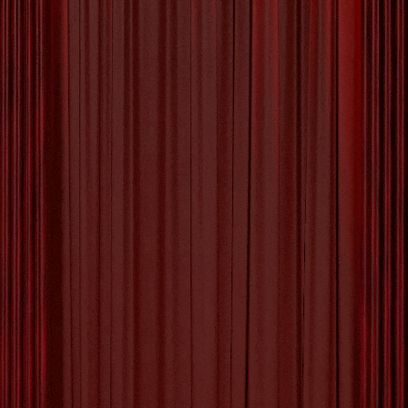
Figuratieve Kunst: De Schoonheid van
Herkenbare Vormen Figuratieve kunst is een
stroming binnen de beeldende kunst waarbij
herkenbare vormen en objecten uit de
werkelijkheid worden afgebeeld. In tegenstelling
tot abstracte kunst, die zich richt op vormen,
kleuren en structuren zonder directe verwijzing
naar de realiteit, legt figuratieve kunst de nadruk
op het weergeven van herkenbare
[more…]
Tagged with:
abstracte kunst
,
beeldende kunst
,
compositie
,
dieren
,
emoties
,
figuratieve kunst
,
hedendaagse kunstenaars
,
herkenbare vormen
,
impressionistische landschappen
,
landschappen
,
materialen
,
objecten
,
portretkunst
,
realiteit
,
schoonheid
,
sociale kritiek
,
stijlen
,
surrealistische composities
,
techniek
,
technieken
,
thema's
,
verhalen
,
voorwerpen
,
vormen
Category:
Uncategorized