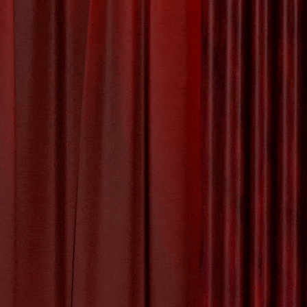
 Vuurspuwen:
en Spektakel
en Workshop Vol Vuur en
 nooit zult vergeten? Dan is een workshop
n is een eeuwenoude kunstvorm die zowel
 kans om de geheimen van deze spectaculaire
ls.