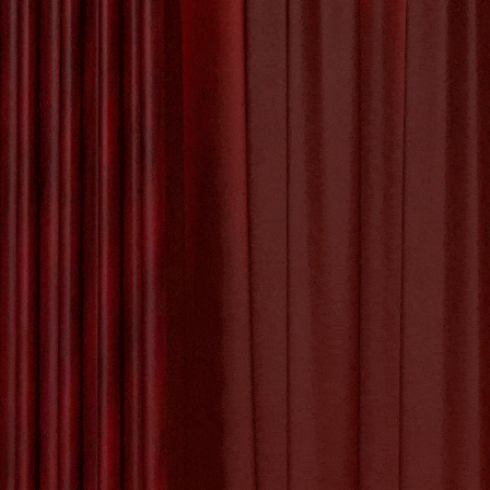
Het Proces van
Kunstwerk Maken
02 DECEMBE
De Betoverende
Schoonheid van
de Kunst Appel
De Kunst van Andy
Warhol: Een Icoon
van de Pop Art
Beweging
De Evolutie van
Ontdek
Creativiteit: Het
Digitale Schilderij
in de Kunstwereld
Spekta
De Kracht van
Geëngageerde
Ben je op 
Kunst: Kunst met
vuurspuwen
een Missie
fascinerend
vaardigheid 