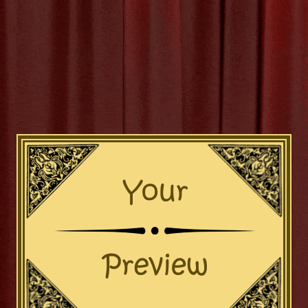
R 2025
BY
MVTTHEATER
‣
0 COMMENTS
Ontdek de Kunst van
Workshop Vol Vuur 
 de Magie van Vuurspuwen: E
kel
zoek naar een unieke en opwindende ervaring die je
 misschien precies wat je nodig hebt! Vuurspuwe
 als uitdagend is. Tijdens deze workshop krijg je de
te ontdekken onder begeleiding van ervaren professiona