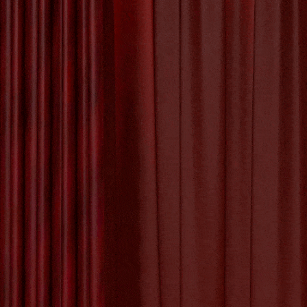
Het Proces van
Workshop 
Kunstwerk Maken
vieren is
weer iets
De Betoverende
iets and
Schoonheid van
de Kunst Appel
De Kunst van Andy
Warhol: Een Icoon
van de Pop Art
Tagged with:
crea
Beweging
thema
,
workshop 
De Evolutie van
Creativiteit: Het
Digitale Schilderij
in de Kunstwereld
De Kracht van
Geëngageerde
Kunst: Kunst met
een Missie