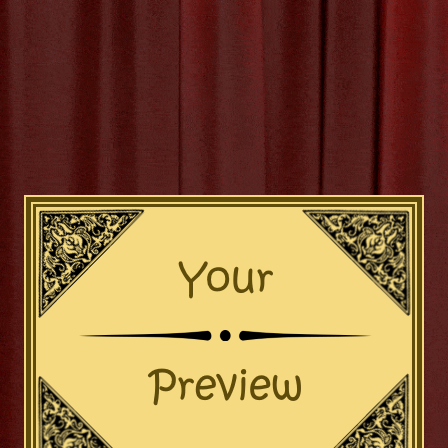
Verjaardag: Een Origineel Idee voor een Feestelijke Dag Een 
 altijd een speciale gelegenheid, maar het kan soms lastig zijn 
 nieuws en origineels te bedenken. Waarom zou je dit jaar niet k
ers dan de standaard feestjes en een workshop verjaardag org
Met een workshop verjaardag
[more…]
tieve activiteit
,
drankjes
,
gereedschap
,
hapjes
,
jarige
,
materi
verjaardag
Categor