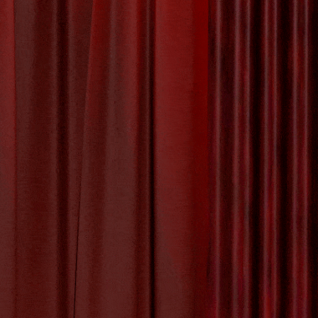
verjaardag
om telkens
iezen voor
aniseren?
aal
,
muziek
,
sfeer
,
y:
Uncategorized