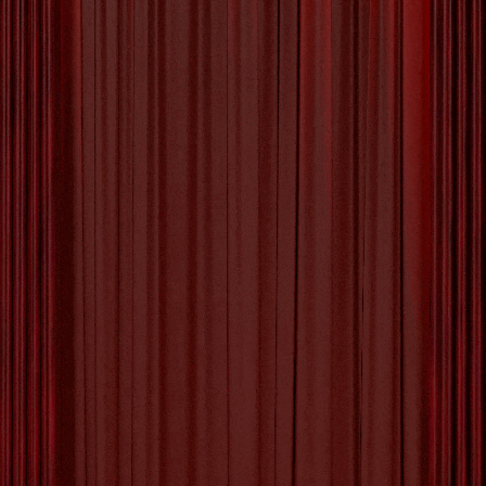
Ontdek Jouw Creatieve
Talent: Inspirerende
Workshops in de Kempen
Creatieve Workshops in de Kempen: Ontdek Je
Artistieke Talent De prachtige regio van de
Kempen staat bekend om zijn natuurlijke
schoonheid en rijke culturele erfgoed. Maar wist
je dat de Kempen ook een bruisende plek is voor
creativiteit en kunst? Met een scala aan
creatieve workshops en activiteiten biedt de
Kempen een inspirerende omgeving waar
[more…]
Tagged with:
artistieke disciplines
,
beeldhouwen
,