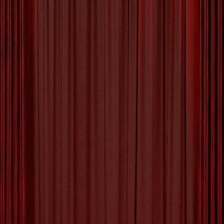
De Magie van Artistieke
Expressie: Een
Ontdekkingstocht naar
Creatieve Zelfexpressie
Artistieke Expressie: De Kracht van Creativiteit
en Zelfexpressie Artistieke expressie is een
essentieel onderdeel van menselijke
communicatie en zelfontplooiing. Het stelt
individuen in staat om hun emoties, ideeën en
ervaringen op unieke en creatieve manieren uit
te drukken. Of het nu gaat om schilderen,
schrijven, dansen of acteren, artistieke expressie
biedt een uitlaatklep voor de
[more…]