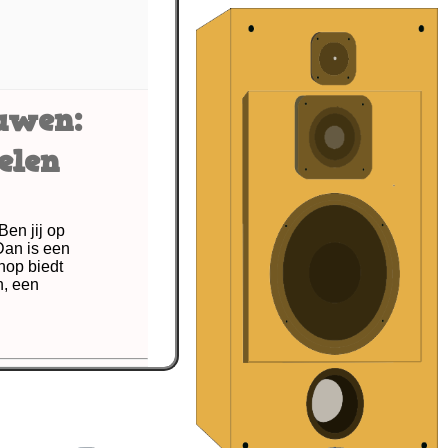
uwen:
elen
en jij op
Dan is een
hop biedt
n, een
ijden
,
brandbare
leiding
,
ervaring
,
ionele apparatuur
,
igheid
,
vlammen
,