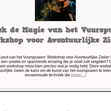
ek de Magie van het Vuursp
kshop voor Avontuurlijke Zi
Kunst van het Vuurspuwen: Workshop voor Avontuurlijke Zielen B
 een unieke en spannende ervaring die je nooit zult vergeten? 
en workshop misschien precies wat je nodig hebt. Deze works
uurlijke zielen de kans om de kunst van het vuurspuwen te lere
eeuwenoude techniek die
[more…]
vontuurlijke zielen
,
beginners
,
brandbare materialen verm
monies
,
comfortzone
,
controle technieken
,
deskundige bege
vorderden
,
innerlijke vuur
,
optredens
,
professionals
,
profess
iek
,
techniek
,
vaardigheden
,
veilige omgeving
,
veil