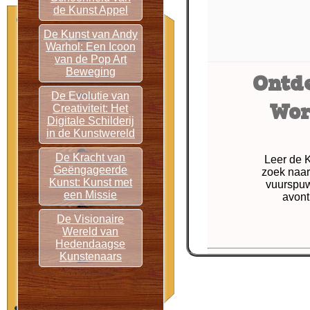
de Kunst Appel
De Kunst van Andy
Warhol: Een Icoon
van de Pop Art
Beweging
Ontd
De Evolutie van
Wor
Creativiteit: Het
Digitale Schilderij
in de Kunstwereld
De Kracht van
Leer de 
Geëngageerde
zoek naar
Kunst: Kunst met
vuurspuw
een Missie
avont
De Visionaire
Wereld van
Hedendaagse
Kunstenaars
Tagged with:
a
vloeistoffen
,
cere
geschiedenis
,
ge
rituelen
,
symbol