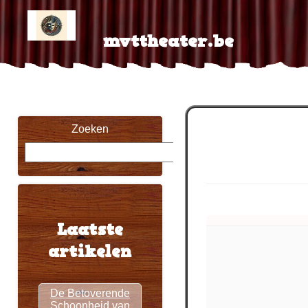
Skip
to
content
mvttheater.be
Zoeken
Zoeken
Laatste
artikelen
De Betoverende
Schoonheid van