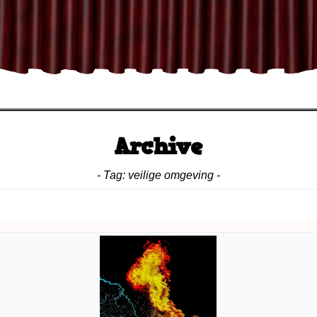
click or press space
Archive
- Tag:
veilige omgeving
-