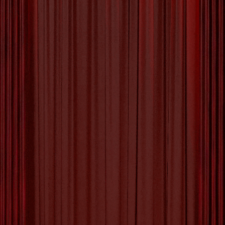
Ontdek je Creativiteit:
Inspirerende Creatieve
Workshops voor Vrouwen
Creatieve Workshops voor Vrouwen: Ontdek en
Ontwikkel je Talent Voor vrouwen die op zoek
zijn naar een creatieve uitlaatklep en willen
groeien in hun artistieke vaardigheden, zijn
creatieve workshops de ideale manier om hun
passie te verkennen en te versterken. Of je nu
een ervaren kunstenaar bent of net begint met
het ontdekken van je
[more…]
Tagged with:
artistieke vaardigheden
,
beeldhouwen
,
creatieve workshops
,
creatieve workshops voor